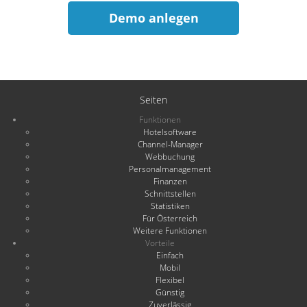
Demo anlegen
Seiten
Funktionen
Hotelsoftware
Channel-Manager
Webbuchung
Personalmanagement
Finanzen
Schnittstellen
Statistiken
Für Österreich
Weitere Funktionen
Vorteile
Einfach
Mobil
Flexibel
Günstig
Zuverlässig