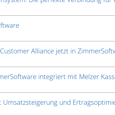
oftware
ustomer Alliance jetzt in ZimmerSoftw
mmerSoftware integriert mit Melzer Ka
: Umsatzsteigerung und Ertragsoptimie