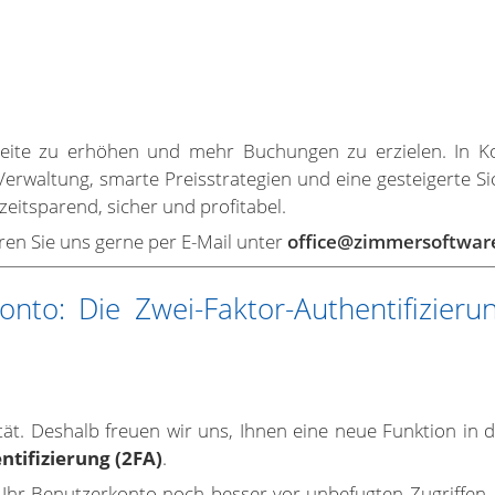
hweite zu erhöhen und mehr Buchungen zu erzielen. In 
erwaltung, smarte Preisstrategien und eine gesteigerte Sic
zeitsparend, sicher und profitabel.
ren Sie uns gerne per E-Mail unter
office@zimmersoftwar
onto: Die Zwei-Faktor-Authentifizieru
ität. Deshalb freuen wir uns, Ihnen eine neue Funktion in
ntifizierung (2FA)
.
e Ihr Benutzerkonto noch besser vor unbefugten Zugriffen 