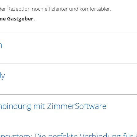
 der Rezeption noch effizienter und komfortabler.
ne Gastgeber.
n
ly
nbindung mit ZimmerSoftware
ystem: Die perfekte Verbindung für 