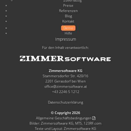
Zuverlässig
„Intuitiv, einfach zu bedienen und
Valerie Gagern,
Preise
umfassend gestaltet.“
Tirolerhof
Referenzen
Blog
„Wir sind mit der ZimmerSoftware
Miriam Fingerlos,
Kontakt
rundum zufrieden.“
Haus Miriam
Demo
Hilfe
„ZimmerSoftware ist
Impressum
Elvira Bilgeri,
benutzerfreundlich und
Für den Inhalt verantwortlich:
Pension Bilgeri
übersichtlich.“
„Schneller Einstieg und eine intuitive
Harald Weber,
Bedienung – genau das, was wir
Zimmersoftware KG
Jagdhaus Weber
Stammersdorfer Str. 420/16
gesucht haben.“
2201 Gerasdorf bei Wien
office@zimmersoftware.at
„Der Service ist blitzschnell und das
Hartwig Strobl,
+43 2246 5 1212
Preis-Leistungs-Verhältnis ist absolut
Sportagentur Strobl
fair.“
Datenschutzerklärung
© Copyright 2026
Marketa Fenklova,
„Übersichtlich und flexibel.“
Allgemeine Geschäftsbedingungen
Hotel Michael
Bilder: Zimmersoftware KG, MTS, 123RF.com
Texte und Layout: Zimmersoftware KG
„Einfach, klar und intuitiv – genau
Peter Müller,