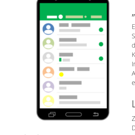
E
S
d
K
I
A
e
Z
D