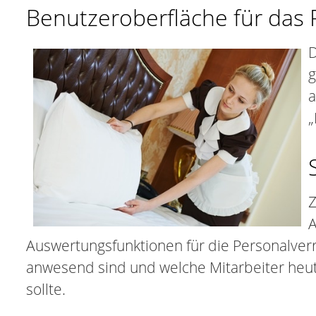
Benutzeroberfläche für das 
D
g
a
„
Z
A
Auswertungsfunktionen für die Personalver
anwesend sind und welche Mitarbeiter heute
sollte.