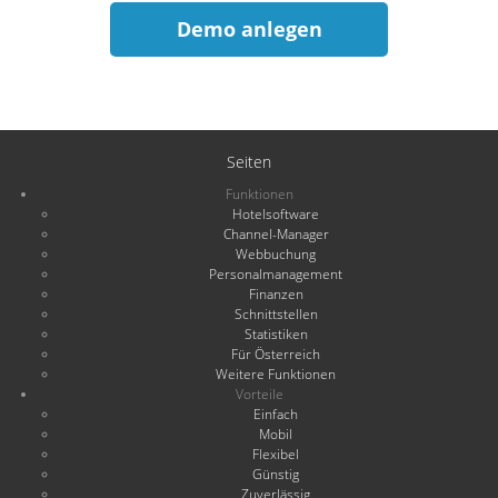
Demo anlegen
Seiten
Funktionen
Hotelsoftware
Channel-Manager
Webbuchung
Personalmanagement
Finanzen
Schnittstellen
Statistiken
Für Österreich
Weitere Funktionen
Vorteile
Einfach
Mobil
Flexibel
Günstig
Zuverlässig