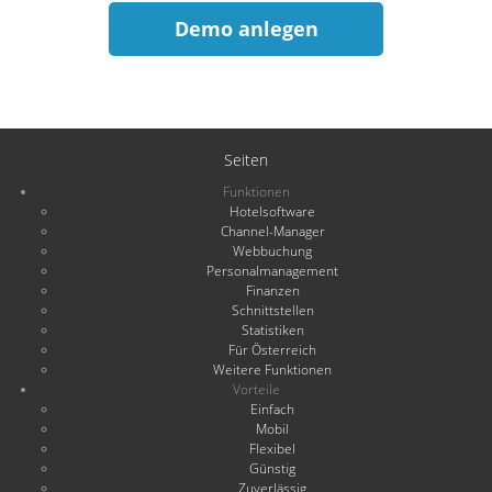
Demo anlegen
Seiten
Funktionen
Hotelsoftware
Channel-Manager
Webbuchung
Personalmanagement
Finanzen
Schnittstellen
Statistiken
Für Österreich
Weitere Funktionen
Vorteile
Einfach
Mobil
Flexibel
Günstig
Zuverlässig