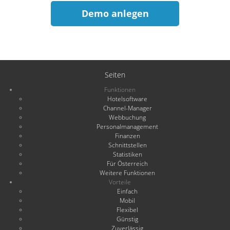
Demo anlegen
Seiten
Funktionen
Hotelsoftware
Channel-Manager
Webbuchung
Personalmanagement
Finanzen
Schnittstellen
Statistiken
Für Österreich
Weitere Funktionen
Vorteile
Einfach
Mobil
Flexibel
Günstig
Zuverlässig